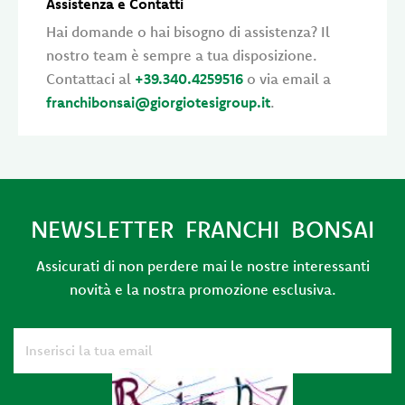
Assistenza e Contatti
Hai domande o hai bisogno di assistenza? Il
nostro team è sempre a tua disposizione.
Contattaci al
+39.340.4259516
o via email a
franchibonsai@giorgiotesigroup.it
.
NEWSLETTER FRANCHI BONSAI
Assicurati di non perdere mai le nostre interessanti
novità e la nostra promozione esclusiva.