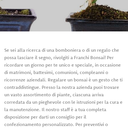
Servizi
Eventi
e
News
Se sei alla ricerca di una bomboniera o di un regalo che
Rivenditori
possa lasciare il segno, rivolgiti a Franchi Bonsai! Per
ricordare un giorno per te unico e speciale, in occasione
Contatti
di matrimoni, battesimi, comunioni, compleanni o
ricorrenze aziendali. Regalare un bonsai è un gesto che ti
Area Privata
contraddistingue. Presso la nostra azienda puoi trovare
un vasto assortimento di piante, ciascuna arriva
corredata da un pieghevole con le istruzioni per la cura e
la manutenzione. Il nostro staff è a tua completa
disposizione per darti un consiglio per il
confezionamento personalizzato. Per preventivi o