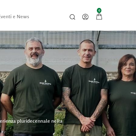
0
Eventi e News
sperienza pluridecennale nella