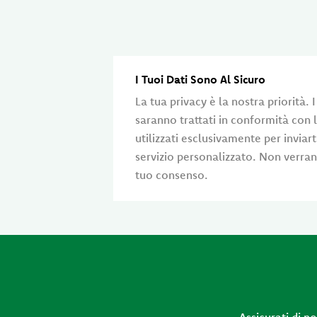
I Tuoi Dati Sono Al Sicuro
La tua privacy è la nostra priorità. I
saranno trattati in conformità con 
utilizzati esclusivamente per inviarti
servizio personalizzato. Non verrann
tuo consenso.
Assicurati di n