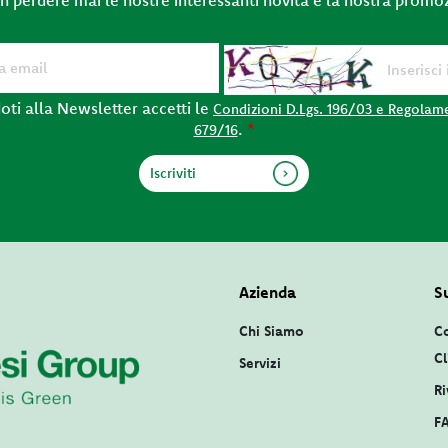
oti alla Newsletter accetti le
Condizioni D.Lgs. 196/03 e Regolam
.
*
679/16
Azienda
S
Chi Siamo
Co
Cl
Servizi
Ri
F