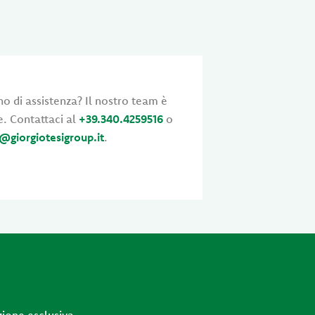
o di assistenza? Il nostro team è
e. Contattaci al
+39.340.4259516
o
@giorgiotesigroup.it
.
zione esclusiva.