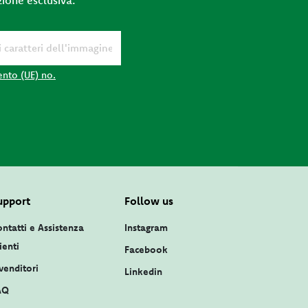
ento (UE) no.
upport
Follow us
ntatti e Assistenza
Instagram
ienti
Facebook
venditori
Linkedin
AQ