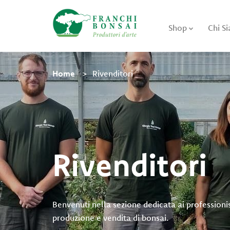
Shop
Chi S
Home
Rivenditori
Rivenditori
Benvenuti nella sezione dedicata ai professionis
produzione e vendita di bonsai.