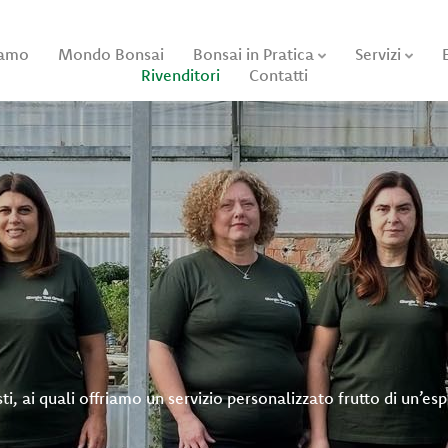
iamo
Mondo Bonsai
Bonsai in Pratica
Servizi
Rivenditori
Contatti
ti, ai quali offriamo un servizio personalizzato frutto di un’e