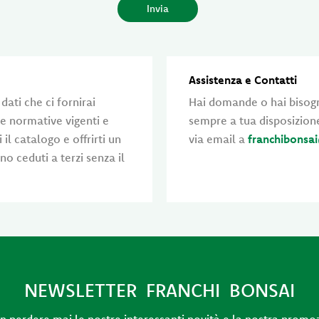
Assistenza e Contatti
 dati che ci fornirai
Hai domande o hai bisogn
le normative vigenti e
sempre a tua disposizion
 il catalogo e offrirti un
via email a
franchibonsai
o ceduti a terzi senza il
NEWSLETTER FRANCHI BONSAI
on perdere mai le nostre interessanti novità e la nostra promo