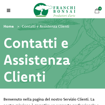
0
Home
Contatti e Assistenza Clienti
Contatti e
Assistenza
Shop
Chi
Clienti
Siamo
Mondo
Bonsai
Il nostro team è disponibile per offrire ai clienti un servizio
Benvenuto nella pagina del nostro Servizio Clienti. La
di assistenza completo
Bonsai in Pratica