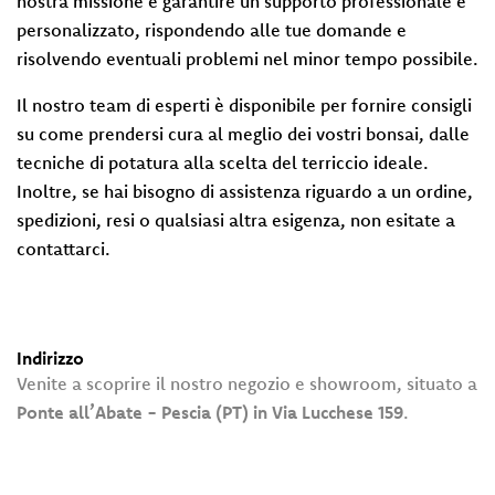
nostra missione è garantire un supporto professionale e
personalizzato, rispondendo alle tue domande e
Servizi
risolvendo eventuali problemi nel minor tempo possibile.
Eventi
Il nostro team di esperti è disponibile per fornire consigli
e
su come prendersi cura al meglio dei vostri bonsai, dalle
News
tecniche di potatura alla scelta del terriccio ideale.
Inoltre, se hai bisogno di assistenza riguardo a un ordine,
Rivenditori
spedizioni, resi o qualsiasi altra esigenza, non esitate a
contattarci.
Contatti
Area Privata
Indirizzo
Venite a scoprire il nostro negozio e showroom, situato a
Ponte all’Abate - Pescia (PT) in Via Lucchese 159
.