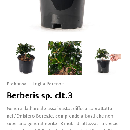
Servizi
Eventi
e
News
Rivenditori
Contatti
Area Privata
Prebonsai
-
Foglia Perenne
Berberis sp. clt.3
Genere dall’areale assai vasto, diffuso soprattutto
nell’Emisfero Boreale, comprende arbusti che non
superano generalmente i 3 metri di altezza. La specie