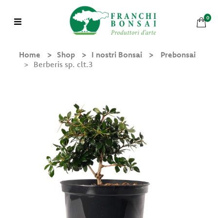
0
Home
Shop
I nostri Bonsai
Prebonsai
Berberis sp. clt.3
Shop
Chi
Siamo
Mondo
Bonsai
Bonsai in Pratica