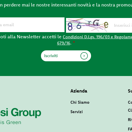
on perdere mai le nostre interessanti novità e la nostra promo
oti alla Newsletter accetti le
Condizioni D.Lgs. 196/03 e Regolam
.
*
679/16
Azienda
S
Chi Siamo
Co
Cl
Servizi
Ri
F