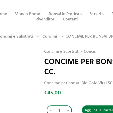
iamo
Mondo Bonsai
Bonsai in Pratica
Servizi
Rivenditori
Contatti
oncimi e Substrati
Concimi
CONCIME PER BONSAI BI
Concimi e Substrati
-
Concimi
CONCIME PER BONS
CC.
Concime per bonsai Bio Gold Vital 50
€45,00
-
+