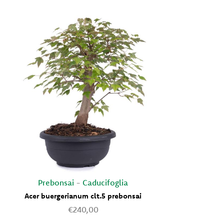
Prebonsai
-
Caducifoglia
Acer buergerianum clt.5 prebonsai
VASO R
I
€240,00