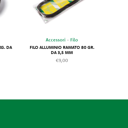
Accessori
-
Filo
KG. DA
FILO ALLUMINIO RAMATO 80 GR.
SPAZ
DA 3,5 MM
€9,00