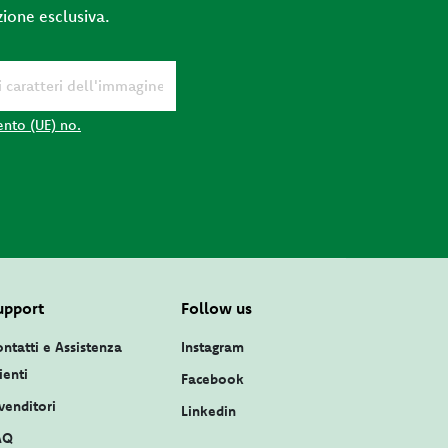
zione esclusiva.
ento (UE) no.
upport
Follow us
ntatti e Assistenza
Instagram
ienti
Facebook
venditori
Linkedin
AQ