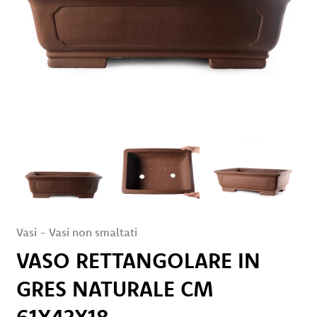
Servizi
Eventi
e
News
Rivenditori
Contatti
Area Privata
Vasi
-
Vasi non smaltati
VASO RETTANGOLARE IN
GRES NATURALE CM