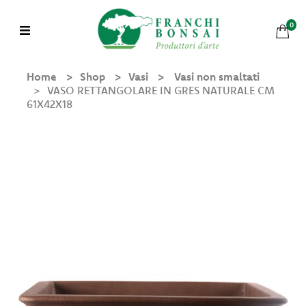
0
Home
Shop
Vasi
Vasi non smaltati
VASO RETTANGOLARE IN GRES NATURALE CM
61X42X18
Shop
Chi
Siamo
Mondo
Bonsai
Bonsai in Pratica