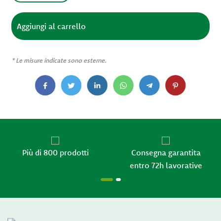
*
Le misure indicate sono esterne.
i 800 prodotti
Consegna garantita
entro 72h lavorative
+39