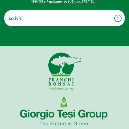
.
*
196/03 e Regolamento (UE) no. 679/16