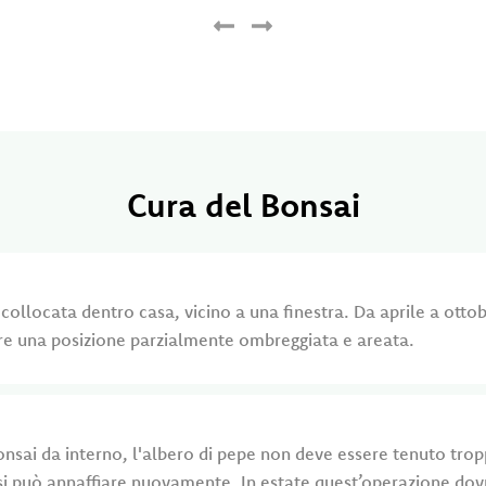
Cura del Bonsai
 collocata dentro casa, vicino a una finestra. Da aprile a otto
are una posizione parzialmente ombreggiata e areata.
nsai da interno, l'albero di pepe non deve essere tenuto tro
, si può annaffiare nuovamente. In estate quest’operazione dovr