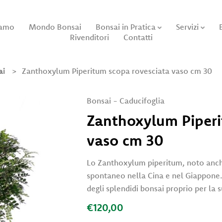
iamo
Mondo Bonsai
Bonsai in Pratica
Servizi
Rivenditori
Contatti
ai
Zanthoxylum Piperitum scopa rovesciata vaso cm 30
Bonsai
-
Caducifoglia
Zanthoxylum Piperi
vaso cm 30
Lo Zanthoxylum piperitum, noto anch
spontaneo nella Cina e nel Giappone
degli splendidi bonsai proprio per la 
€120,00