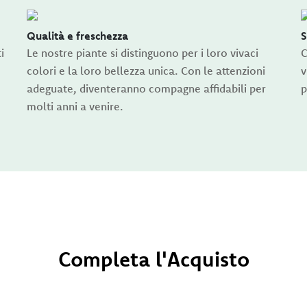
Qualità e freschezza
S
i
Le nostre piante si distinguono per i loro vivaci
C
colori e la loro bellezza unica. Con le attenzioni
v
adeguate, diventeranno compagne affidabili per
p
molti anni a venire.
Completa l'Acquisto