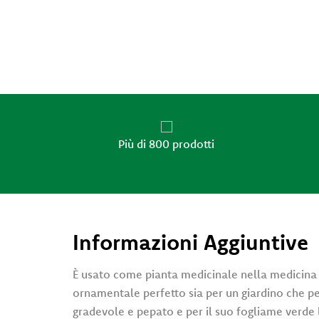
Più di 800 prodotti
Informazioni Aggiuntive
È usato come pianta medicinale nella medicina t
ornamentale perfetto sia per un giardino che per 
gradevole e pepato e per il suo fogliame verde 