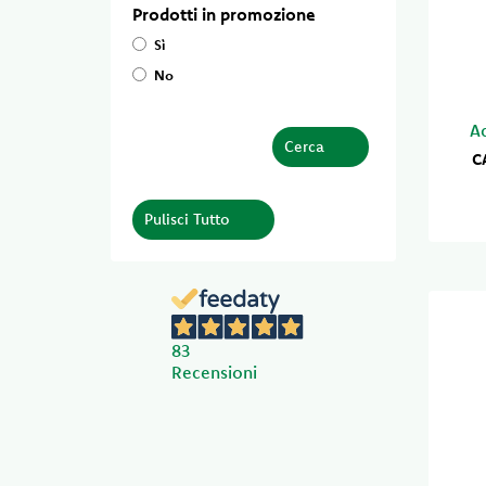
prodotti in promozione
Sì
No
A
Cerca
C
Pulisci Tutto
83
Recensioni