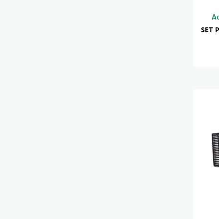
A
SET 