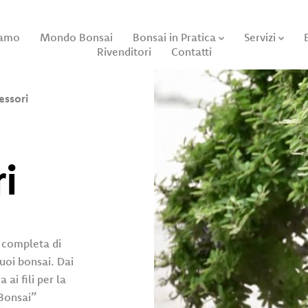
iamo
Mondo Bonsai
Bonsai in Pratica
Servizi
Rivenditori
Contatti
essori
i
a completa di
tuoi bonsai. Dai
 ai fili per la
 Bonsai”