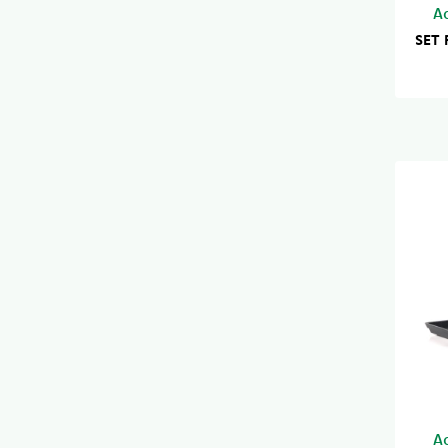
A
SET 
A