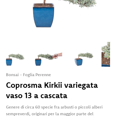
Servizi
Eventi
e
News
Rivenditori
Contatti
Area Privata
Bonsai
-
Foglia Perenne
Coprosma Kirkii variegata
vaso 13 a cascata
Genere di circa 60 specie fra arbusti o piccoli alberi
sempreverdi, originari per la maggior parte del