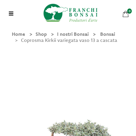
0
Home
Shop
I nostri Bonsai
Bonsai
Coprosma Kirkii variegata vaso 13 a cascata
Shop
Chi
Siamo
Mondo
Bonsai
Bonsai in Pratica