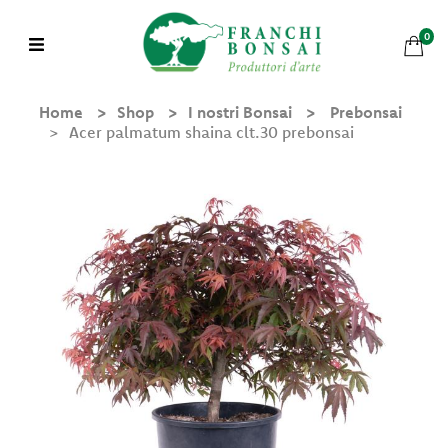
0
Home
Shop
I nostri Bonsai
Prebonsai
Acer palmatum shaina clt.30 prebonsai
Shop
Chi
Siamo
Mondo
Bonsai
Bonsai in Pratica