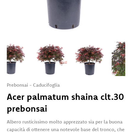
Servizi
Eventi
e
News
Rivenditori
Contatti
Area Privata
Prebonsai
-
Caducifoglia
Acer palmatum shaina clt.30
prebonsai
Albero rusticissimo molto apprezzato sia per la buona
capacità di ottenere una notevole base del tronco, che