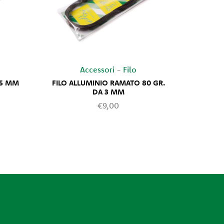
Accessori
-
Filo
05 MM
FILO ALLUMINIO RAMATO 80 GR.
FILO A
DA 3 MM
€9,00