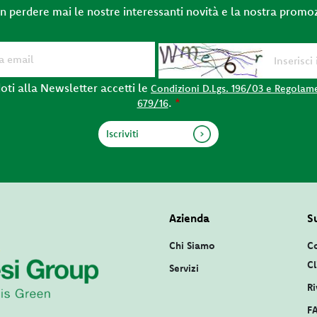
on perdere mai le nostre interessanti novità e la nostra promo
oti alla Newsletter accetti le
Condizioni D.Lgs. 196/03 e Regolam
.
*
679/16
Azienda
S
Chi Siamo
Co
Cl
Servizi
Ri
F