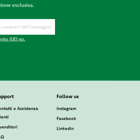
zione esclusiva.
ento (UE) no.
upport
Follow us
ntatti e Assistenza
Instagram
ienti
Facebook
venditori
Linkedin
AQ