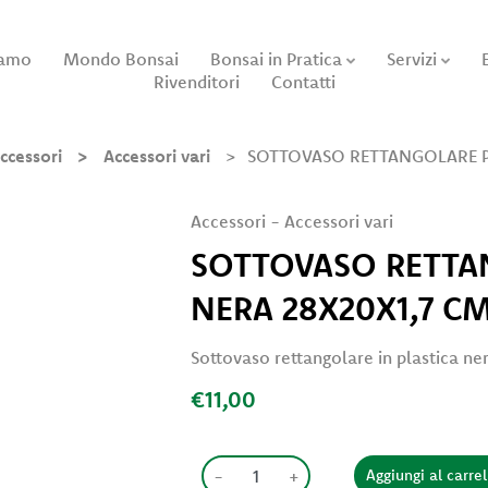
iamo
Mondo Bonsai
Bonsai in Pratica
Servizi
Rivenditori
Contatti
ccessori
Accessori vari
SOTTOVASO RETTANGOLARE PL
Accessori
-
Accessori vari
SOTTOVASO RETTA
NERA 28X20X1,7 C
Sottovaso rettangolare in plastica n
€11,00
-
+