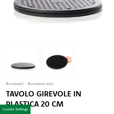
Servizi
Eventi
e
News
Rivenditori
Contatti
Area Privata
Accessori
-
Accessori vari
TAVOLO GIREVOLE IN
PLASTICA 20 CM
Cookie Settings