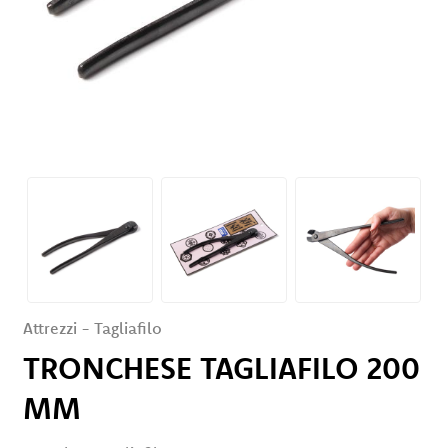
Servizi
Eventi
e
News
Rivenditori
Contatti
Area Privata
Attrezzi
-
Tagliafilo
TRONCHESE TAGLIAFILO 200
MM